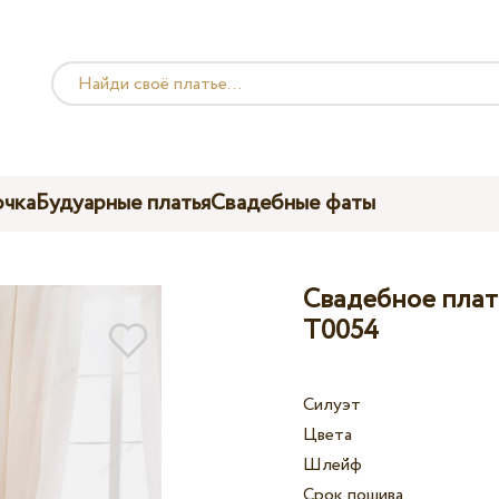
чка
Будуарные платья
Свадебные фаты
Свадебное платье
T0054
Силуэт
Цвета
Шлейф
Срок пошива