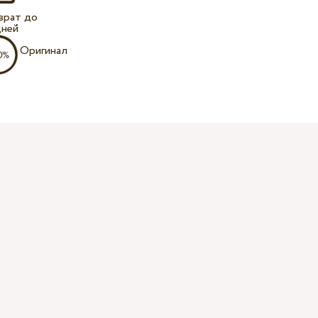
врат до
дней
Оригинал