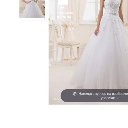
30+
человек
Наведите курсор на изображе
увеличить