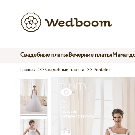
Свадебные платья
Вечерние платья
Мама-до
Главная
>>
Свадебные платья
>>
Pentelei
29
503
человек